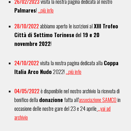
2
6
/
02
/202
3
visita la nostra pagina dedicata al
nostro
Palmares
!
...più info
2
8
/10/2022
abbiamo aperto le iscrizioni
al
XIII Trofeo
Città di Settimo Torinese
del
1
9
e
20
novembre
2022
!
2
4
/
10
/2022
visita la nostra pagina dedicata alla
Coppa
Italia Arco Nudo
2022
!
...
più info
0
4
/05/2022
è disponibile nel nostro archivio la ricevuta di
bonifico della
donazione
fatta all'
associazione SAMCO
in
occasione delle nostre gare del 23 e 24 aprile
,,,vai ad
archivio