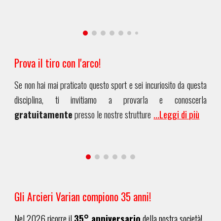
Prova il tiro con l'arco!
Se non hai mai praticato questo sport e sei incuriosito da questa
disciplina, ti invitiamo a provarla e conoscerla
gratuitamente
presso
le nostre strutture
...Leggi di più
Gli Arcieri Varian compiono 3
5
anni!
Nel 202
6
ricorre il
3
5
° anniversario
della nostra società!